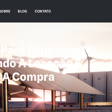
SOBRE
BLOG
CONTATO
 Para Empresas No
ndo A Locação É
e A Compra