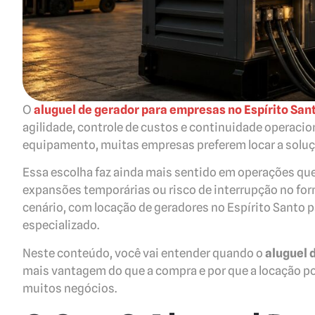
O
aluguel de gerador para empresas no Espírito San
agilidade, controle de custos e continuidade operacio
equipamento, muitas empresas preferem locar a soluç
Essa escolha faz ainda mais sentido em operações qu
expansões temporárias ou risco de interrupção no fo
cenário, com locação de geradores no Espírito Santo p
especializado.
Neste conteúdo, você vai entender quando o
aluguel 
mais vantagem do que a compra e por que a locação p
muitos negócios.