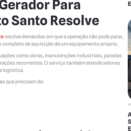
 Gerador Para
E
to Santo Resolve
to
resolve demandas em que a operação não pode parar,
o completo de aquisição de um equipamento próprio.
ituações como obras, manutenções industriais, paradas
erações recorrentes. O serviço também atende setores
 logística.
sas que precisam de:
1
A
S
E