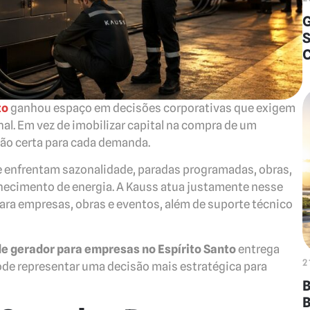
G
S
to
ganhou espaço em decisões corporativas que exigem
nal. Em vez de imobilizar capital na compra de um
ão certa para cada demanda.
e enfrentam sazonalidade, paradas programadas, obras,
rnecimento de energia. A Kauss atua justamente nesse
ara empresas, obras e eventos, além de suporte técnico
de gerador para empresas no Espírito Santo
entrega
2
ode representar uma decisão mais estratégica para
B
B