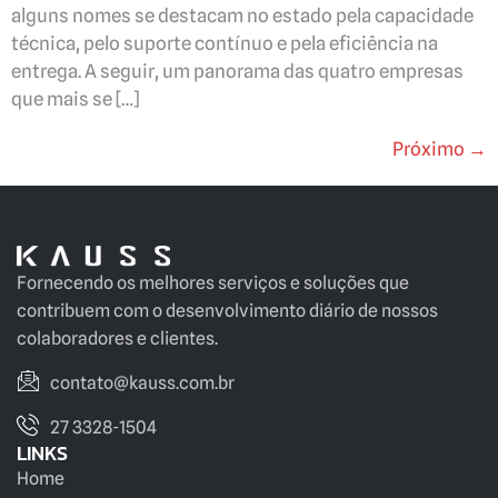
alguns nomes se destacam no estado pela capacidade
técnica, pelo suporte contínuo e pela eficiência na
entrega. A seguir, um panorama das quatro empresas
que mais se […]
Próximo
→
Fornecendo os melhores serviços e soluções que
contribuem com o desenvolvimento diário de nossos
colaboradores e clientes.
contato@kauss.com.br
27 3328-1504
LINKS
Home