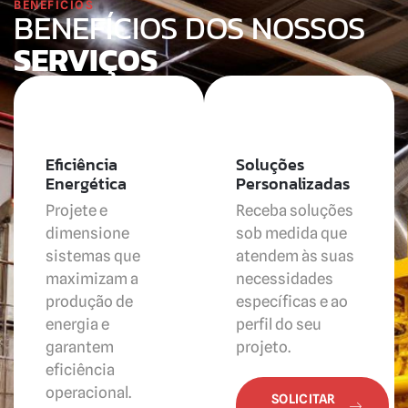
BENEFÍCIOS
BENEFÍCIOS DOS NOSSOS
SERVIÇOS
Eficiência
Soluções
Energética
Personalizadas
Projete e
Receba soluções
dimensione
sob medida que
sistemas que
atendem às suas
maximizam a
necessidades
produção de
específicas e ao
energia e
perfil do seu
garantem
projeto.
eficiência
operacional.
SOLICITAR