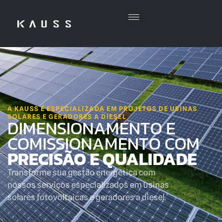
A KAUSS É ESPECIALIZADA EM PROJETOS DE USINAS
SOLARES E GERADORES A DIESEL
DIMENSIONAMENTO E
COMISSIONAMENTO COM
PRECISÃO E QUALIDADE
Transforme sua gestão energética com
nossos serviços especializados em usinas
solares fotovoltaicas e geradores a diesel.