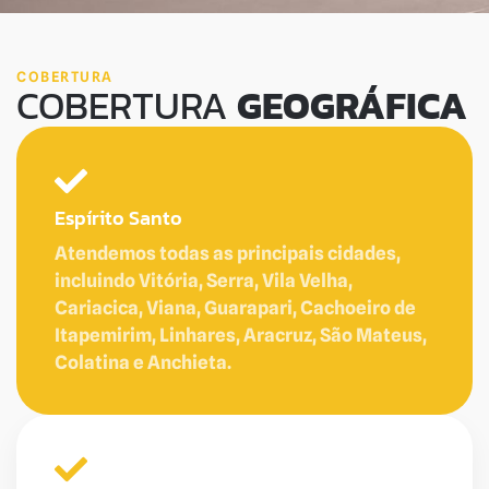
COBERTURA
COBERTURA
GEOGRÁFICA
Espírito Santo
Atendemos todas as principais cidades,
incluindo Vitória, Serra, Vila Velha,
Cariacica, Viana, Guarapari, Cachoeiro de
Itapemirim, Linhares, Aracruz, São Mateus,
Colatina e Anchieta.