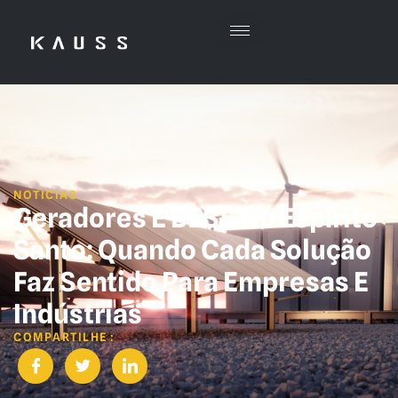
NOTÍCIAS
Geradores E BESS No Espírito
Santo: Quando Cada Solução
Faz Sentido Para Empresas E
Indústrias
COMPARTILHE :