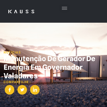
NOTÍCIAS
Manutenção De Gerador De
Energia Em Governador
Valadares
COMPARTILHE :