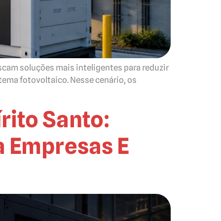
scam soluções mais inteligentes para reduzir
tema fotovoltaico. Nesse cenário, os
rito Santo:
a Empresas E