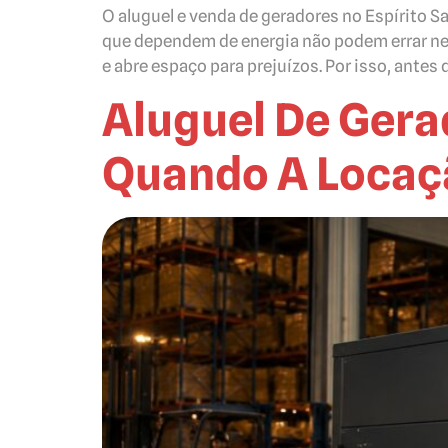
O aluguel e venda de geradores no Espírito S
que dependem de energia não podem errar ne
e abre espaço para prejuízos. Por isso, antes d
Aluguel De Gera
Quando A Locaç