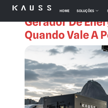
Autor:
Ex2
HOME
SOLUÇÕES
Gerador De Ener
Quando Vale A 