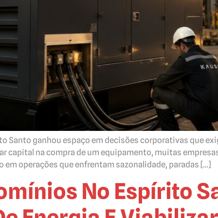
ito Santo ganhou espaço em decisões corporativas que exig
zar capital na compra de um equipamento, muitas empresas 
o em operações que enfrentam sazonalidade, paradas […]
mínios No Espírito S
e Energia E Viabiliz