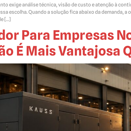
anto exige análise técnica, visão de custo e atenção à con
ssa escolha. Quando a solução fica abaixo da demanda, a 
e […]
dor Para Empresas No 
ão É Mais Vantajosa 