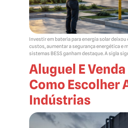
Investir em bateria para energia solar deixo
custos, aumentar a segurança energética e m
sistemas BESS ganham destaque. A sigla signi
Aluguel E Venda 
Como Escolher A
Indústrias