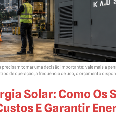
precisam tomar uma decisão importante: vale mais a pena
po de operação, a frequência de uso, o orçamento disponíve
ergia Solar: Como Os
ustos E Garantir Ener